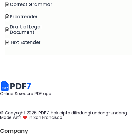
Correct Grammar
Proofreader
Draft of Legal
Document
Text Extender
PDF
7
Online & secure PDF app
© Copyright
2026
, PDF7
.
Hak cipta dilindungi undang-undang
Made with
in San Francisco
Company