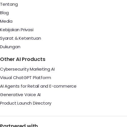
Tentang
Blog
Media
Kebijakan Privasi
Syarat & Ketentuan
Dukungan
Other AI Products
Cybersecurity Marketing AI
Visual ChatGPT Platform
AI Agents for Retail and E-commerce
Generative Voice AI
Product Launch Directory
Partnered with