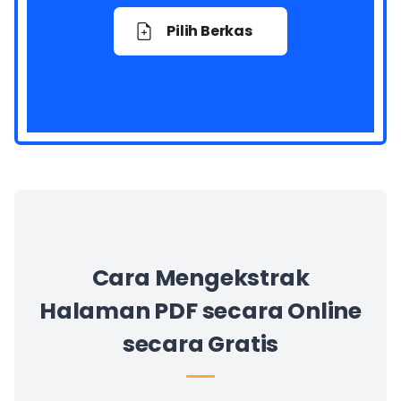
Pilih Berkas
Cara Mengekstrak
Halaman PDF secara Online
secara Gratis