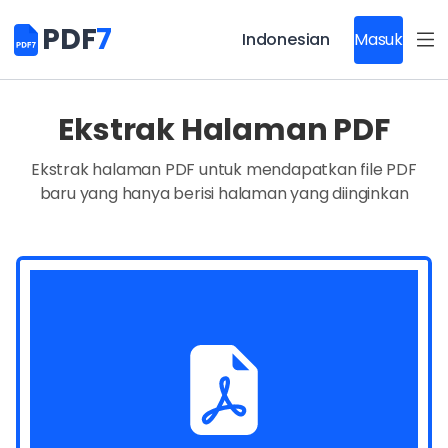
PDF
7
Indonesian
Masuk
Ekstrak Halaman PDF
Ekstrak halaman PDF untuk mendapatkan file PDF
baru yang hanya berisi halaman yang diinginkan