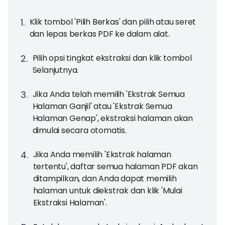
1
.
Klik tombol 'Pilih Berkas' dan pilih atau seret
dan lepas berkas PDF ke dalam alat.
2
.
Pilih opsi tingkat ekstraksi dan klik tombol
Selanjutnya.
3
.
Jika Anda telah memilih 'Ekstrak Semua
Halaman Ganjil' atau 'Ekstrak Semua
Halaman Genap', ekstraksi halaman akan
dimulai secara otomatis.
4
.
Jika Anda memilih 'Ekstrak halaman
tertentu', daftar semua halaman PDF akan
ditampilkan, dan Anda dapat memilih
halaman untuk diekstrak dan klik 'Mulai
Ekstraksi Halaman'.