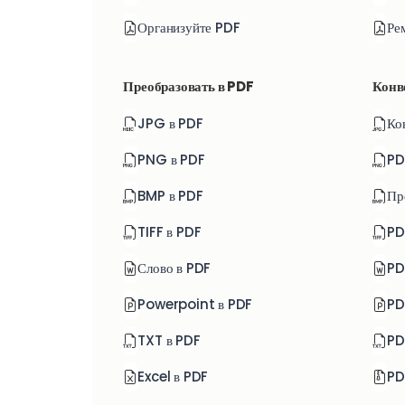
Организуйте PDF
Ре
Преобразовать в PDF
Конв
JPG в PDF
Ко
PNG в PDF
PD
BMP в PDF
Пр
TIFF в PDF
PD
Слово в PDF
PD
Powerpoint в PDF
PD
TXT в PDF
PD
Excel в PDF
PD