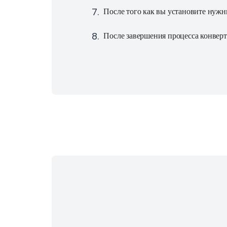
7
.
После того как вы установите нужн
8
.
После завершения процесса конверт