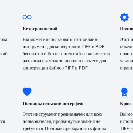
Без ограничений
Полн
стям
Вы можете использовать этот онлайн-
Этот и
н
инструмент для конвертации TIFF в PDF
объеди
ткий
бесплатно и без ограничений на количество
повора
раз, когда вы можете использовать его для
устана
конвертации файлов TIFF в PDF.
стран
Пользовательский интерфейс
Крос
Этот инструмент предназначен для всех
Вы мо
тся
пользователей, продвинутые знания не
исполь
требуются. Поэтому преобразовать файлы
TIFF в