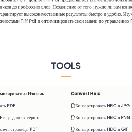
вичков до профессионалов. Независимо от того, нужно ли вам кон
гарантирует высококачественные результаты быстро и удобно. Изу
остями Tiff Pdf и оптимизировать свои задачи по управлению 
TOOLS
мизировать и Извлечь
Convert Heic
ать PDF
Конвертировать HEIC в JPG
F в градациях серого
Конвертировать HEIC в PNG
влечь страницы PDF
Конвертировать HEIC в GIF