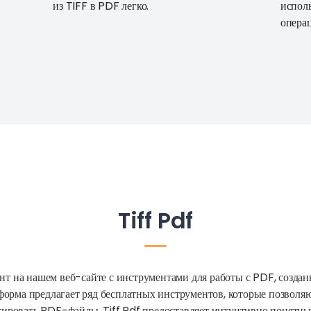
из TIFF в PDF легко.
испол
опера
Tiff Pdf
ент на нашем веб-сайте с инструментами для работы с PDF, созд
орма предлагает ряд бесплатных инструментов, которые позволяю
актировать PDF-файлы. Tiff Pdf предоставляет интуитивно понят