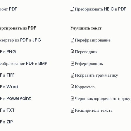
монт PDF
Преобразовать HEIC в PDF
ертировать из PDF
Улучшить текст
нвертер из PDF в JPG
Перефразирование
F в PNG
Переводчик
еобразование PDF в BMP
Реферировщик
F в TIFF
Исправить грамматику
F в Word
Корректор
F в PowerPoint
Черновик юридического доку
F в TXT
Расширитель текста
F в ZIP