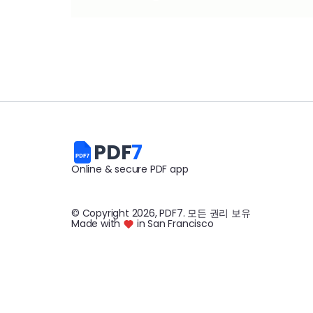
PDF
7
Online & secure PDF app
© Copyright
2026
, PDF7
.
모든 권리 보유
Made with
in San Francisco