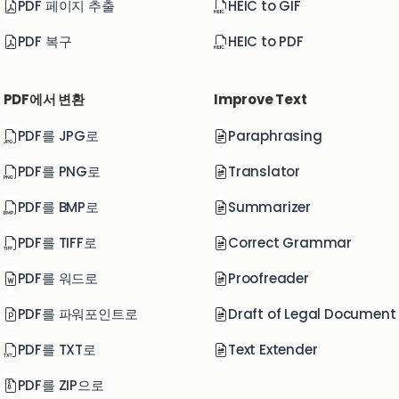
PDF 페이지 추출
HEIC to GIF
PDF 복구
HEIC to PDF
PDF에서 변환
Improve Text
PDF를 JPG로
Paraphrasing
PDF를 PNG로
Translator
PDF를 BMP로
Summarizer
PDF를 TIFF로
Correct Grammar
PDF를 워드로
Proofreader
PDF를 파워포인트로
Draft of Legal Document
PDF를 TXT로
Text Extender
PDF를 ZIP으로