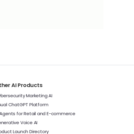
ther AI Products
bersecurity Marketing AI
sual ChatGPT Platform
 Agents for Retail and E-commerce
nerative Voice AI
oduct Launch Directory