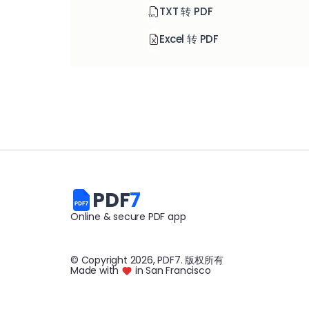
TXT 转 PDF
Excel 转 PDF
PDF
7
Online & secure PDF app
© Copyright
2026
, PDF7
.
版权所有
Made with
in San Francisco