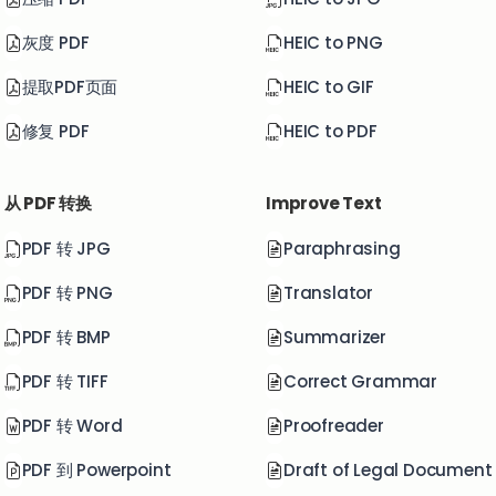
灰度 PDF
HEIC to PNG
提取PDF页面
HEIC to GIF
修复 PDF
HEIC to PDF
从 PDF 转换
Improve Text
PDF 转 JPG
Paraphrasing
PDF 转 PNG
Translator
PDF 转 BMP
Summarizer
PDF 转 TIFF
Correct Grammar
PDF 转 Word
Proofreader
PDF 到 Powerpoint
Draft of Legal Document