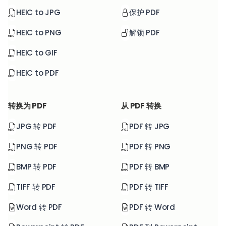
HEIC to JPG
保护 PDF
HEIC to PNG
解锁 PDF
HEIC to GIF
HEIC to PDF
转换为 PDF
从 PDF 转换
JPG 转 PDF
PDF 转 JPG
PNG 转 PDF
PDF 转 PNG
BMP 转 PDF
PDF 转 BMP
TIFF 转 PDF
PDF 转 TIFF
Word 转 PDF
PDF 转 Word