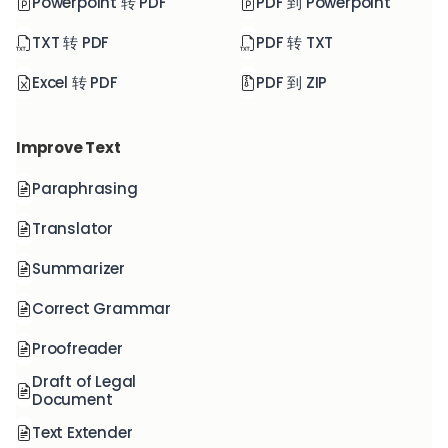
Powerpoint 转 PDF
PDF 到 Powerpoint
TXT 转 PDF
PDF 转 TXT
Excel 转 PDF
PDF 到 ZIP
Improve Text
Paraphrasing
Translator
Summarizer
Correct Grammar
Proofreader
Draft of Legal
Document
Text Extender