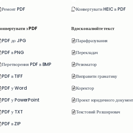
Ремонт PDF
Конвертувати HEIC в PDF
онвертувати з PDF
Вдосконалюйте текст
PDF до JPG
Парафразування
PDF в PNG
Перекладач
Перетворення PDF в BMP
Резюматор
PDF в TIFF
Виправити граматику
PDF у Word
Коректор
PDF у PowerPoint
Проект юридичного докумен
PDF у TXT
Текстовий Розширювач
PDF в ZIP