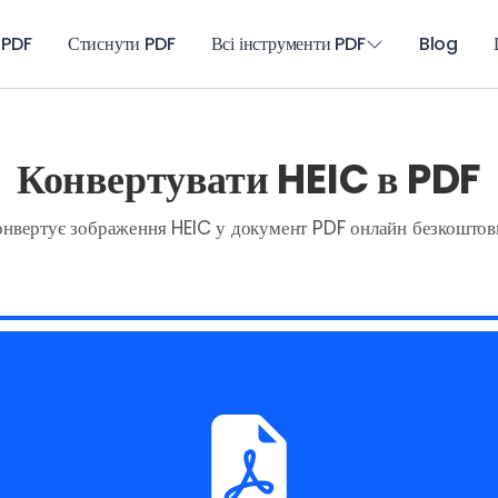
 PDF
Стиснути PDF
Всі інструменти PDF
Blog
Конвертувати HEIC в PDF
онвертує зображення HEIC у документ PDF онлайн безкоштов