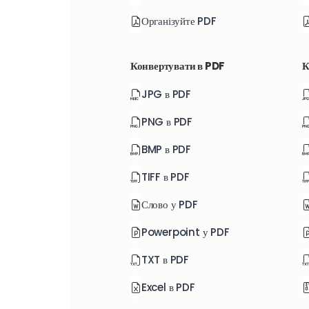
Організуйте PDF
Конвертувати в PDF
К
JPG в PDF
PNG в PDF
BMP в PDF
TIFF в PDF
Слово у PDF
Powerpoint у PDF
TXT в PDF
Excel в PDF