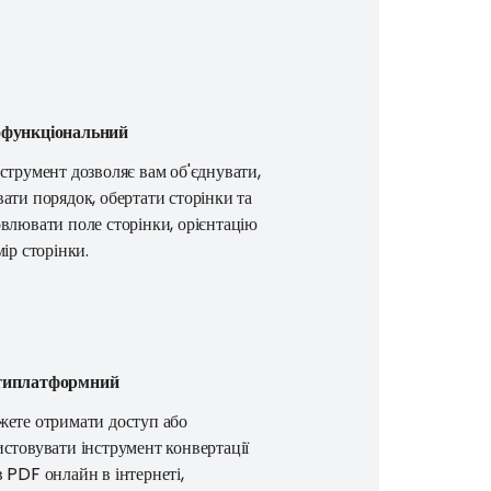
функціональний
струмент дозволяє вам об'єднувати,
ати порядок, обертати сторінки та
влювати поле сторінки, орієнтацію
мір сторінки.
типлатформний
жете отримати доступ або
стовувати інструмент конвертації
 PDF онлайн в інтернеті,