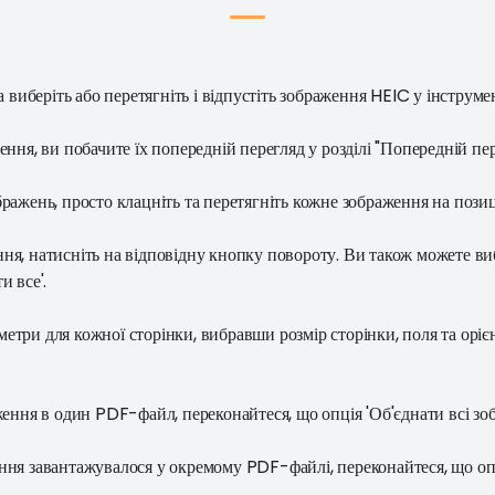
 виберіть або перетягніть і відпустіть зображення HEIC у інструме
ння, ви побачите їх попередній перегляд у розділі "Попередній пе
ражень, просто клацніть та перетягніть кожне зображення на позиці
я, натисніть на відповідну кнопку повороту. Ви також можете ви
и все'.
три для кожної сторінки, вибравши розмір сторінки, поля та оріє
ження в один PDF-файл, переконайтеся, що опція 'Об'єднати всі з
ня завантажувалося у окремому PDF-файлі, переконайтеся, що опц