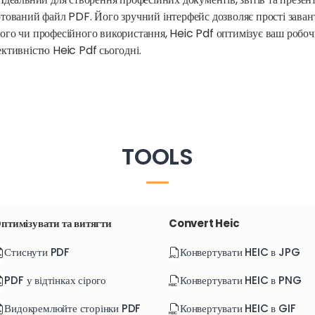
ртований файл PDF. Його зручний інтерфейс дозволяє прості завант
того чи професійного використання, Heic Pdf оптимізує ваш робоч
ективністю Heic Pdf сьогодні.
TOOLS
птимізувати та витягти
Convert Heic
Стиснути PDF
Конвертувати HEIC в JPG
PDF у відтінках сірого
Конвертувати HEIC в PNG
Видокремлюйте сторінки PDF
Конвертувати HEIC в GIF