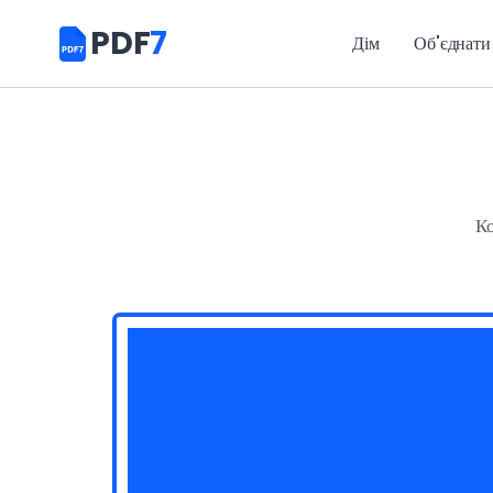
PDF
7
Дім
Об'єднати
К