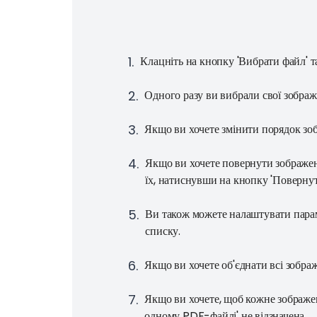
1
.
Клацніть на кнопку 'Вибрати файл' та
2
.
Одного разу ви вибрали свої зображе
3
.
Якщо ви хочете змінити порядок зоб
4
.
Якщо ви хочете повернути зображенн
їх, натиснувши на кнопку 'Повернут
5
.
Ви також можете налаштувати параме
списку.
6
.
Якщо ви хочете об'єднати всі зобра
7
.
Якщо ви хочете, щоб кожне зображен
одному PDF-файлі' не відзначена.