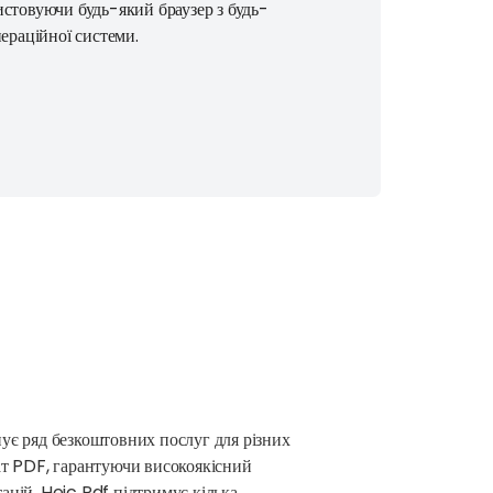
стовуючи будь-який браузер з будь-
пераційної системи.
ує ряд безкоштовних послуг для різних
ат PDF, гарантуючи високоякісний
тацій, Heic Pdf підтримує кілька