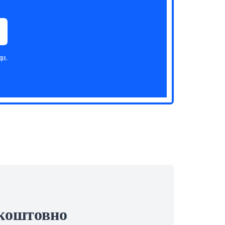
ди.
зкоштовно