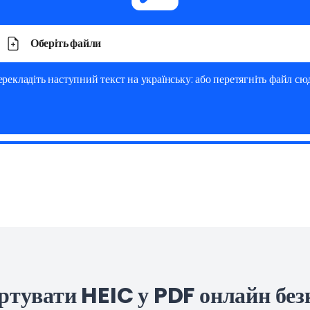
Оберіть файли
рекладіть наступний текст на українську: або перетягніть файл сю
ртувати HEIC у PDF онлайн бе