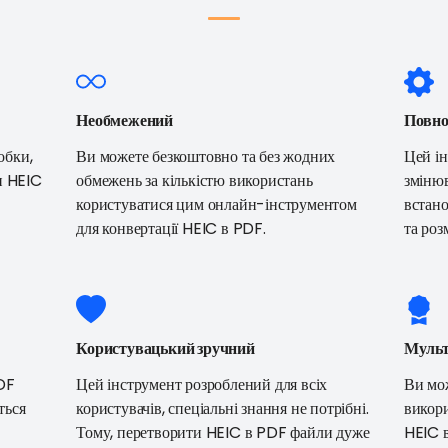
Необмежений
Повно
обки,
Ви можете безкоштовно та без жодних
Цей ін
и HEIC
обмежень за кількістю використань
змінюв
користуватися цим онлайн-інструментом
встано
для конвертації HEIC в PDF.
та роз
Користувацький зручний
Муль
DF
Цей інструмент розроблений для всіх
Ви мо
ться
користувачів, спеціальні знання не потрібні.
викори
Тому, перетворити HEIC в PDF файли дуже
HEIC в