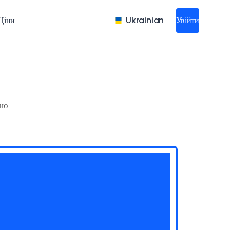
Ціни
Ukrainian
Увійти
но