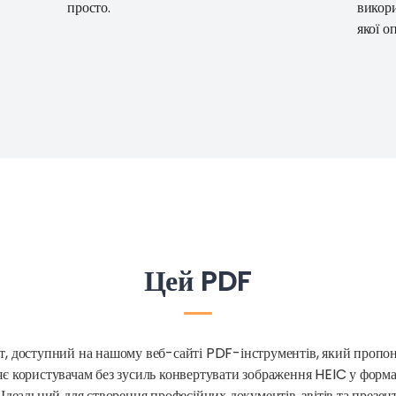
просто.
викори
якої о
Цей PDF
т, доступний на нашому веб-сайті PDF-інструментів, який пропон
яє користувачам без зусиль конвертувати зображення HEIC у форм
 Ідеальний для створення професійних документів, звітів та презен