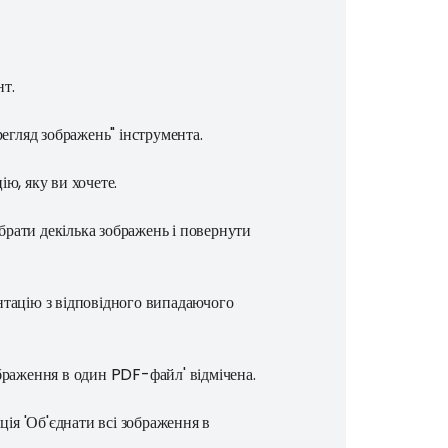
нт.
регляд зображень" інструмента.
ю, яку ви хочете.
брати декілька зображень і повернути
нтацію з відповідного випадаючого
ображення в один PDF-файл' відмічена.
ія 'Об'єднати всі зображення в