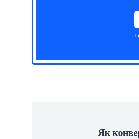
Пе
Як конве