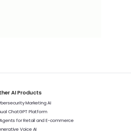
ther AI Products
bersecurity Marketing AI
sual ChatGPT Platform
 Agents for Retail and E-commerce
nerative Voice AI