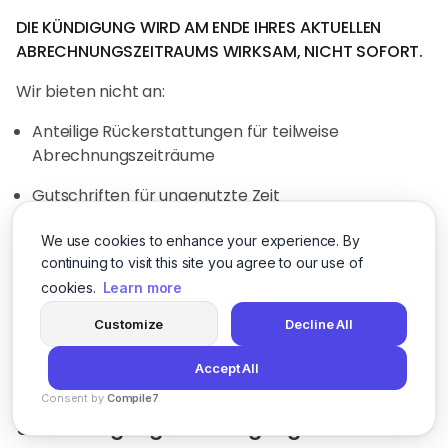
DIE KÜNDIGUNG WIRD AM ENDE IHRES AKTUELLEN
ABRECHNUNGSZEITRAUMS WIRKSAM, NICHT SOFORT.
Wir bieten nicht an:
Anteilige Rückerstattungen für teilweise
Abrechnungszeiträume
Gutschriften für ungenutzte Zeit
Vorzeitige Beendigung von
We use cookies to enhance your experience. By
Abrechnungszeiträumen
continuing to visit this site you agree to our use of
cookies.
Learn more
Wenn Sie mitten im Zyklus kündigen, haben Sie für den
Customize
Decline All
Rest dieses Abrechnungszeitraums weiterhin Zugriff,
erhalten jedoch keine Rückerstattung oder Gutschrift
Accept All
für ungenutzte Zeit.
Consent by
Compile7
5.4 Kündigungsbestätigung